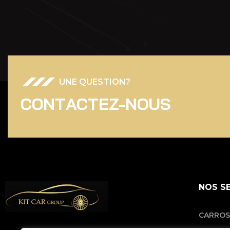
UNE QUESTION?
C
O
N
T
A
C
T
E
Z
-
N
O
U
S
NOS S
CARROS